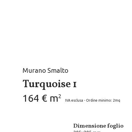
Murano Smalto
Turquoise 1
164 € m
2
IVA esclusa - Ordine minimo: 2mq
Dimensione foglio