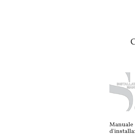
C
Manuale
d'install