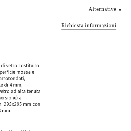
Alternative
Richiesta informazioni
di vetro costituito
perficie mossa e
arrotondati,
le di 4 mm,
vetro ad alta tenuta
mersione) a
ioni 295x295 mm con
63 mm.