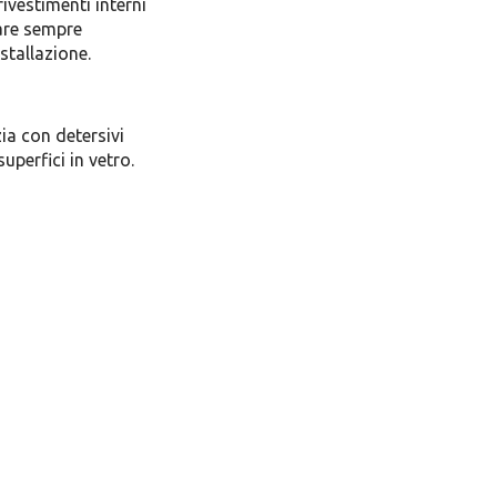
rivestimenti interni
Fare sempre
stallazione.
zia con detersivi
superfici in vetro.