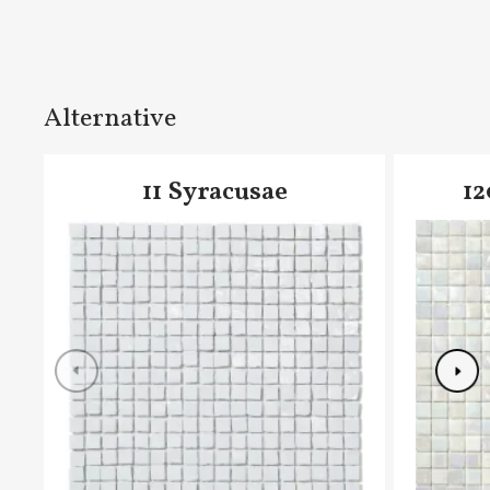
Alternative
11 Syracusae
12