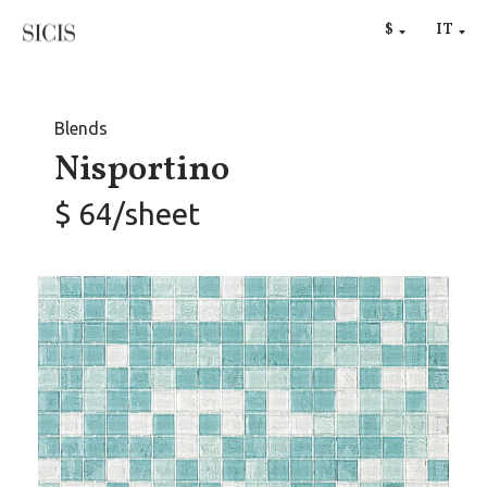
RU
$
IT
€
Blends
Nisportino
$ 64/sheet