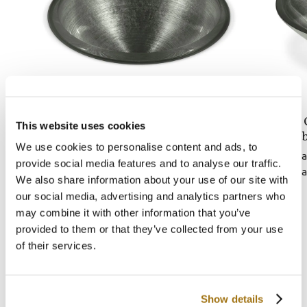
Doh Round
Doh 
This website uses cookies
lavabo sottopiano
lava
We use cookies to personalise content and ads, to
Da 1 a 5 pezzi 2,160$
Da 1 a
provide social media features and to analyse our traffic.
Da 6 a 10 pezzi 1,680$
Da 6 a
We also share information about your use of our site with
our social media, advertising and analytics partners who
Lavabo Doh
may combine it with other information that you’ve
provided to them or that they’ve collected from your use
Un design inconfondibile per un lavabo dalle linee
of their services.
morbide e arrotondate. La sua peculiare
caratteristica è quella di poter essere coordinato al
mosaico Colibri della collezione selezionata.
Disponibile in quattro modelli. Grazie al materiale con
Show details