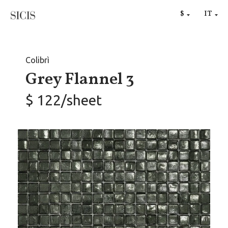
RU
$
IT
€
Colibrì
Grey Flannel 3
$ 122/sheet