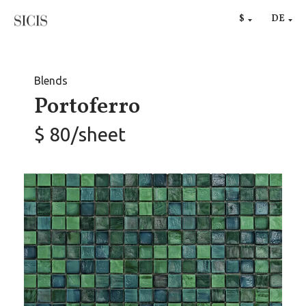
RU
$
DE
€
Blends
Portoferro
$ 80/sheet