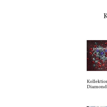
K
Kollektio
Diamond