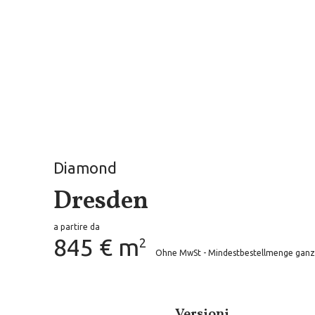
Diamond
Dresden
a partire da
845 € m
2
Ohne MwSt - Mindestbestellmenge ganz
Versioni