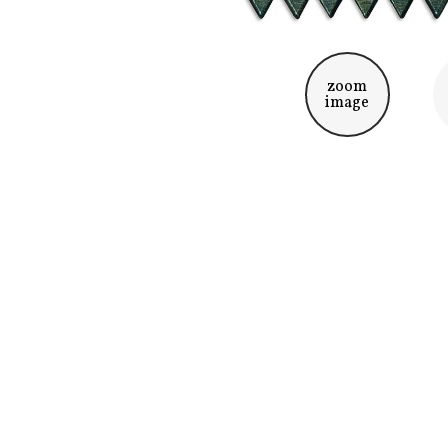
zoom
image