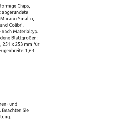
förmige Chips,
ht abgerundete
i Murano Smalto,
und Colibrì,
e nach Materialtyp.
dene Blattgrößen:
2, 251 x 253 mm für
ugenbreite: 1,63
nen- und
 Beachten Sie
itung.