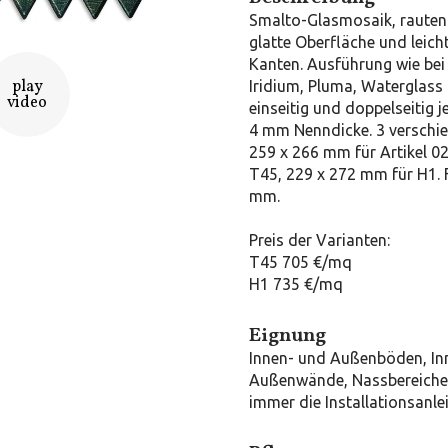
Smalto-Glasmosaik, rauten
glatte Oberfläche und leic
Kanten. Ausführung wie be
play
Iridium, Pluma, Waterglass 
video
einseitig und doppelseitig j
4 mm Nenndicke. 3 verschie
259 x 266 mm für Artikel 0
T45, 229 x 272 mm für H1. F
mm.
Preis der Varianten:
T45 705 €/mq
H1 735 €/mq
Eignung
Innen- und Außenböden, In
Außenwände, Nassbereiche.
immer die Installationsanle