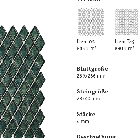
Item 02
Item T45
845 € m
2
890 € m
2
Blattgröße
259x266 mm
Steingröße
23x40 mm
Stärke
4 mm
Beschreibung