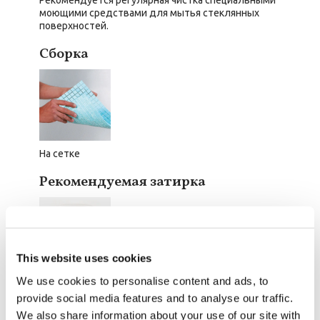
Рекомендуется регулярная чистка специальными
моющими средствами для мытья стеклянных
поверхностей.
Сборка
На сетке
Рекомендуемая затирка
This website uses cookies
We use cookies to personalise content and ads, to
Verde Salvia 400
Цена 2.5kg:
provide social media features and to analyse our traffic.
Цена 5kg:
We also share information about your use of our site with
2
2