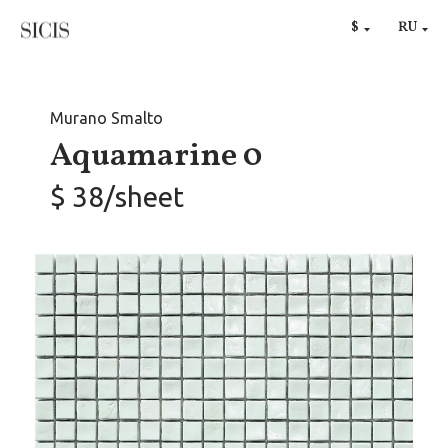
DE
$
RU
€
Murano Smalto
Aquamarine 0
$ 38/sheet