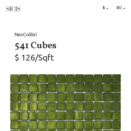
DE
$
RU
€
NeoColibrì
541 Cubes
$ 126/Sqft