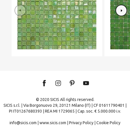
© 2020 SICIS All rights reserved.
SICIS s.r.l. | Via Borgonuovo 29, 20121 Milano (IT) | CF 01611790401 |
PI IT01267680393 | REA MI 1729065 | Cap. soc. € 5.000.000 i.v.
info@sicis.com
|
www.sicis.com
|
Privacy Policy
|
Cookie Policy