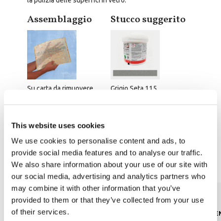
la pulizia delle superfici in vetro.
Assemblaggio
Stucco suggerito
Su carta da rimuovere
Grigio Seta 115
Prezzo 2.5kg:
Prezzo 5kg:
2
2
Consumo m
: 1,2-1,4 kg/m
This website uses cookies
We use cookies to personalise content and ads, to
provide social media features and to analyse our traffic.
Scheda tecnica
We also share information about your use of our site with
our social media, advertising and analytics partners who
may combine it with other information that you’ve
provided to them or that they’ve collected from your use
of their services.
CONTENUTO DI PIOMBO
ASSORBIMEN