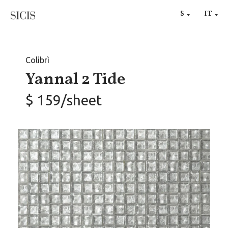
RU
$
IT
€
Colibrì
Yannal 2 Tide
$ 159/sheet