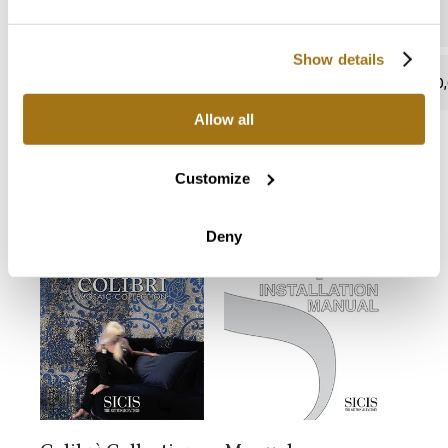
Show details
assente
0,
Allow all
Customize
Cataloghi e manuali
Deny