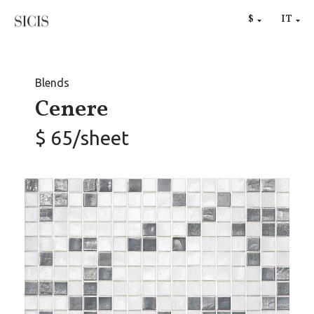
RU
$
IT
€
Blends
Cenere
$ 65/sheet