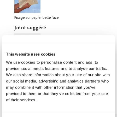
Fixage sur papier belle face
Joint suggéré
This website uses cookies
We use cookies to personalise content and ads, to
Nero Grafite 140
provide social media features and to analyse our traffic.
Prix 2.5kg:
Prix 5kg:
We also share information about your use of our site with
2
2
Consommation m
: 1,5 kg/m
our social media, advertising and analytics partners who
may combine it with other information that you’ve
provided to them or that they’ve collected from your use
of their services.
Fiche technique