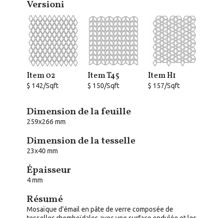
Versioni
Item 02
Item T45
Item H1
$ 142/Sqft
$ 150/Sqft
$ 157/Sqft
Dimension de la feuille
259x266 mm
Dimension de la tesselle
23x40 mm
Épaisseur
4 mm
Résumé
Mosaïque d'émail en pâte de verre composée de
tesselles rhomboïdales avec une surface ondulée et les