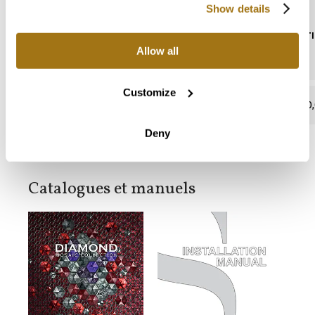
Show details
TENEUR EN PLOMB
ABSORPTIO
Allow all
Customize
absent
0,
Deny
Catalogues et manuels