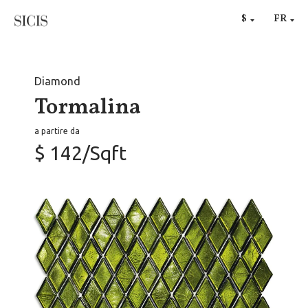
RU
$
FR
€
Diamond
Tormalina
a partire da
$ 142/Sqft