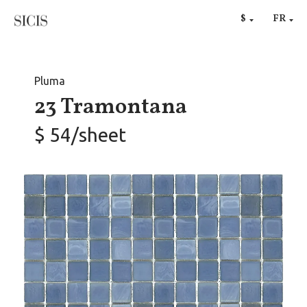
RU
$
FR
€
Pluma
23 Tramontana
$ 54/sheet