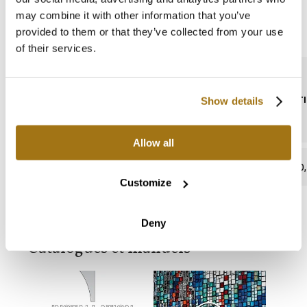
may combine it with other information that you’ve
Fiche technique
provided to them or that they’ve collected from your use
of their services.
TENEUR EN PLOMB
ABSORPTIO
Show details
Allow all
absent
0,
Customize
Deny
Catalogues et manuels