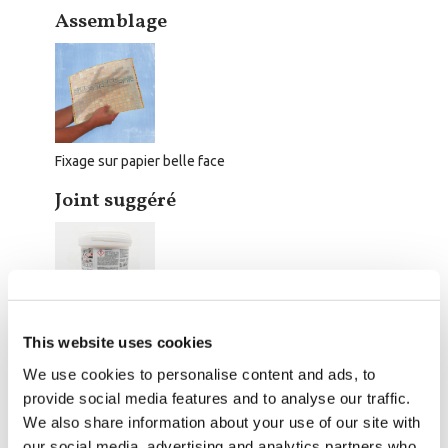
Assemblage
Fixage sur papier belle face
Joint suggéré
Azzurro Polvere 310
This website uses cookies
Prix 2.5kg:
We use cookies to personalise content and ads, to
Prix 5kg:
2
2
Consommation m
: 1,2 kg/m
provide social media features and to analyse our traffic.
We also share information about your use of our site with
our social media, advertising and analytics partners who