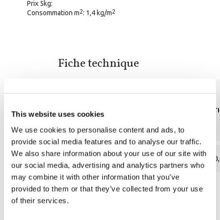
Prix 5kg:
2
2
Consommation m
: 1,4 kg/m
Fiche technique
TENEUR EN PLOMB
ABSORPTIO
This website uses cookies
SICIS est entrée dans une voie qui lui a permis
We use cookies to personalise content and ads, to
d'obtenir des certifications importantes,
provide social media features and to analyse our traffic.
reconnues au niveau international, en termes de
We also share information about your use of our site with
qualité, de sécurité, de responsabilité sociale et
absent
0,
our social media, advertising and analytics partners who
de durabilité.
may combine it with other information that you’ve
Pour soutenir son engagement en faveur de
provided to them or that they’ve collected from your use
l'environnement, la mosaïque en verre SICIS est
of their services.
soumise à des tests qui confirment ses
Catalogues et manuels
caractéristiques écologiques et leurs apports