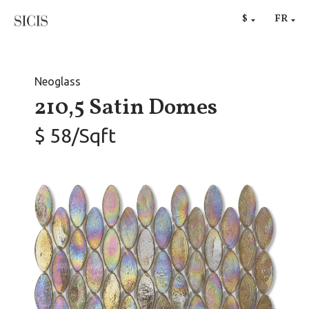
RU
$
FR
€
Neoglass
210,5 Satin Domes
$ 58/Sqft