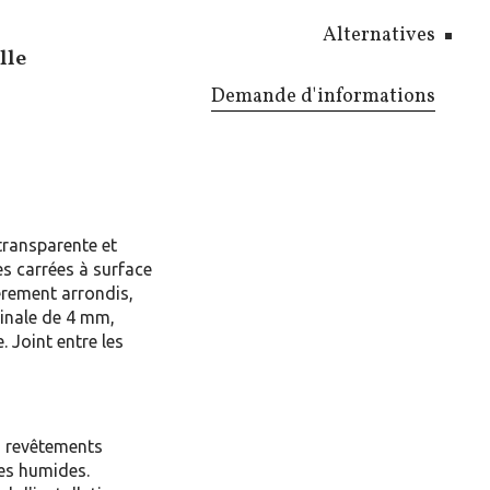
Alternatives
qui la
lle
utes les
Demande d'informations
t ce
es,
gévité et
onaux
transparente et
les carrées à surface
ant.
gèrement arrondis,
inale de 4 mm,
. Joint entre les
s, revêtements
nes humides.