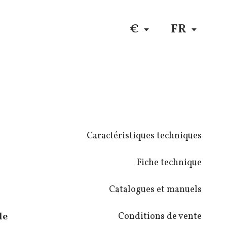
DE
$
RU
€
FR
ons
Caractéristiques techniques
de
Fiche technique
que en
Catalogues et manuels
D,
le
Conditions de vente