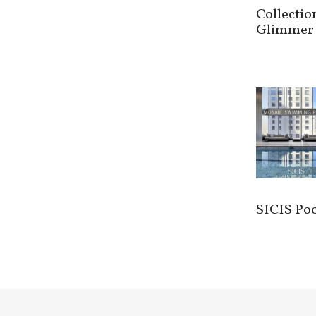
Collectio
Glimmer
SICIS Poo