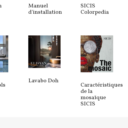
n
Manuel
SICIS
d'installation
Colorpedia
Lavabo Doh
ls
Caractéristiques
de la
mosaïque
SICIS