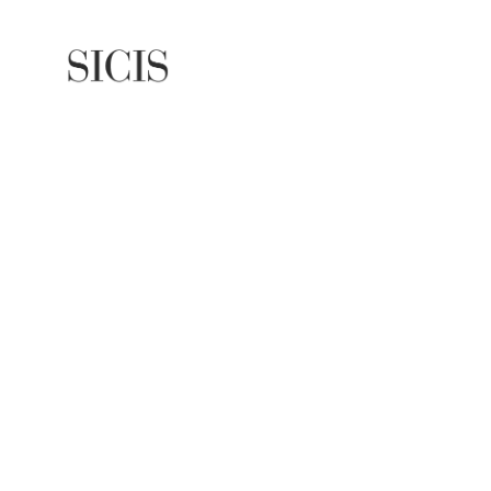
SICIS es
importan
sécurité,
Pour sou
verre SI
écologiq
"Green C