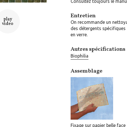
Consultez toujours le manue
Entretien
play
On recommande un nettoyag
video
des détergents spécifiques 
en verre.
Autres spécifications
Biophilia
Assemblage
Fixage sur papier belle face