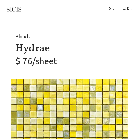
RU
$
DE
€
Blends
Hydrae
$ 76/sheet