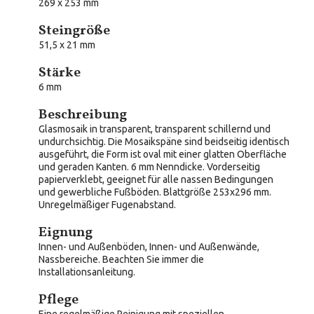
269 x 253 mm
Steingröße
51,5 x 21 mm
Stärke
6 mm
Beschreibung
Glasmosaik in transparent, transparent schillernd und
undurchsichtig. Die Mosaikspäne sind beidseitig identisch
ausgeführt, die Form ist oval mit einer glatten Oberfläche
und geraden Kanten. 6 mm Nenndicke. Vorderseitig
papierverklebt, geeignet für alle nassen Bedingungen
und gewerbliche Fußböden. Blattgröße 253x296 mm.
Unregelmäßiger Fugenabstand.
Eignung
Innen- und Außenböden, Innen- und Außenwände,
Nassbereiche. Beachten Sie immer die
Installationsanleitung.
Pflege