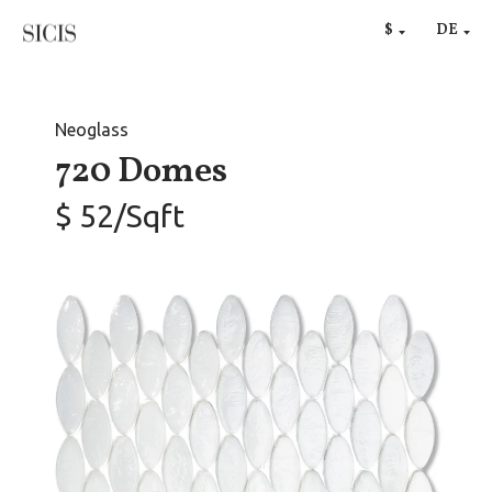
RU
$
DE
€
Neoglass
720 Domes
$ 52/Sqft